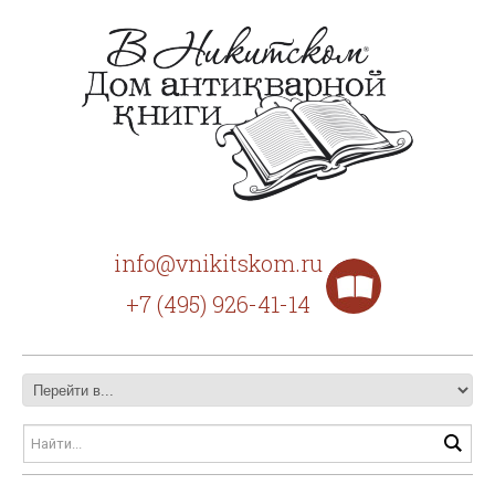
info@vnikitskom.ru
+7 (495) 926-41-14