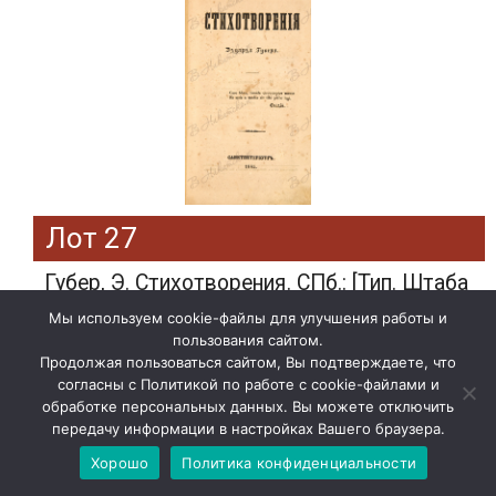
Лот 27
Губер, Э. Стихотворения. СПб.: [Тип. Штаба
Отдельного корпуса внутренней стражи],
Мы используем cookie-файлы для улучшения работы и
1845.
пользования сайтом.
Эстимейт: 14000 руб.
Продолжая пользоваться сайтом, Вы подтверждаете, что
согласны с Политикой по работе с cookie-файлами и
Подробнее»
обработке персональных данных. Вы можете отключить
передачу информации в настройках Вашего браузера.
Хорошо
Политика конфиденциальности