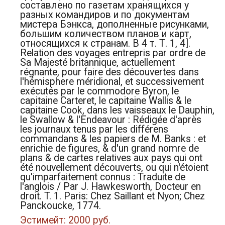
составлено по газетам хранящихся у
разных командиров и по документам
мистера Бэнкса, дополненные рисунками,
большим количеством планов и карт,
относящихся к странам. В 4 т. Т. 1, 4].
Relation des voyages entrepris par ordre de
Sa Majesté britannique, actuellement
régnante, pour faire des découvertes dans
l'hémisphere méridional, et successivement
exécutés par le commodore Byron, le
capitaine Carteret, le capitaine Wallis & le
capitaine Cook, dans les vaisseaux le Dauphin,
le Swallow & l'Endeavour : Rédigée d'après
les journaux tenus par les différens
commandans & les papiers de M. Banks : et
enrichie de figures, & d'un grand nomre de
plans & de cartes relatives aux pays qui ont
été nouvellement découverts, ou qui n'étoient
qu'imparfaitement connus : Traduite de
l'anglois / Par J. Hawkesworth, Docteur en
droit. T. 1. Paris: Chez Saillant et Nyon; Chez
Panckoucke, 1774.
Эстимейт: 2000 руб.