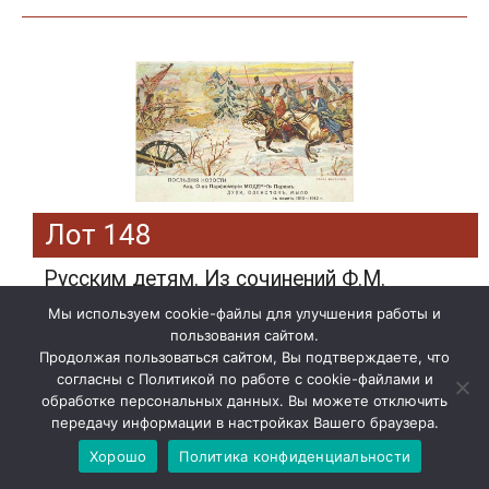
Лот 148
Русским детям. Из сочинений Ф.М.
Достоевского / под ред. О. Миллера. СПб.,
Мы используем cookie-файлы для улучшения работы и
1883.
пользования сайтом.
Эстимейт: 15000 - 16000 руб.
Продолжая пользоваться сайтом, Вы подтверждаете, что
согласны с Политикой по работе с cookie-файлами и
Цена: 16000 руб.
обработке персональных данных. Вы можете отключить
Подробнее»
передачу информации в настройках Вашего браузера.
Хорошо
Политика конфиденциальности