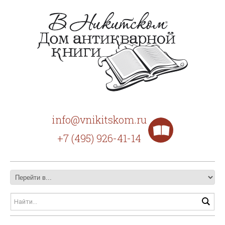
info@vnikitskom.ru
+7 (495) 926-41-14