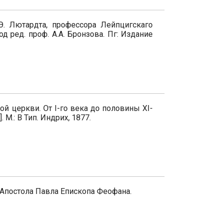
 Э. Лютардта, профессора Лейпцигскаго
под ред. проф. А.А. Бронзова. Пг: Издание
ой церкви. От I-го века до половины XI-
. М.: В Тип. Индрих, 1877.
 Апостола Павла Епископа Феофана.