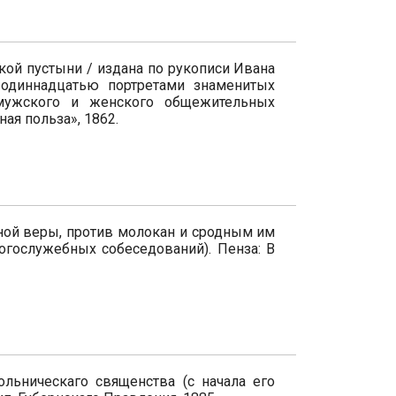
кой пустыни / издана по рукописи Ивана
 одиннадцатью портретами знаменитых
мужского и женского общежительных
ая польза», 1862.
ной веры, против молокан и сродным им
богослужебных собеседований). Пенза: В
ольническаго священства (с начала его