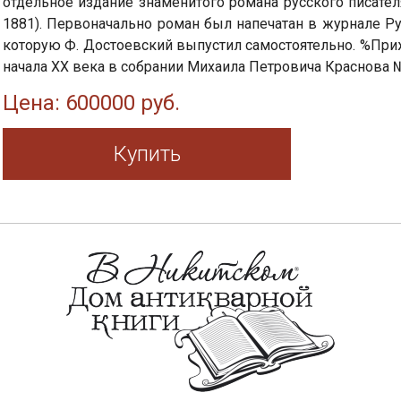
отдельное издание знаменитого романа русского писате
1881). Первоначально роман был напечатан в журнале Рус
которую Ф. Достоевский выпустил самостоятельно. %Приж
начала ХХ века в собрании Михаила Петровича Краснова №
Цена: 600000 руб.
Купить