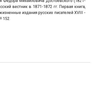
ля Федора Михайловича Достоевского (1821-
ский вестник в 1871-1872 гг. Первая книга,
изненные издания русских писателей XVIII -
 152.