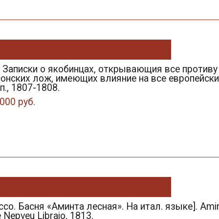
. Записки о якобинцах, открывающия все против
онских лож, имеющих влияние на все европейския д
ип., 1807-1808.
000 руб.
ссо. Басня «Аминта лесная». На итал. языке]. Amin
 Nepveu Librajo, 1813.