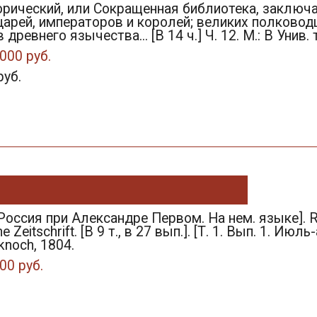
орический, или Сокращенная библиотека, заключ
царей, императоров и королей; великих полковод
 древнего язычества... [В 14 ч.] Ч. 12. М.: В Унив. 
000 руб.
руб.
 Россия при Александре Первом. На нем. языке]. Ru
he Zeitschrift. [В 9 т., в 27 вып.]. [Т. 1. Вып. 1. Ию
tknoch, 1804.
00 руб.