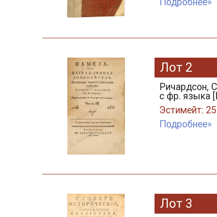
Подробнее»
Лот 2
Ричардсон, С
с фр. языка [
Эстимейт: 25
Подробнее»
Лот 3