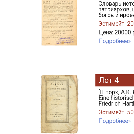
Словарь ист
патриархов, 
богов и ироев
Эстимейт: 20
Цена: 20000 
Подробнее»
Лот 4
[Шторх, А.К.
Eine historisc
Friedrich Har
Эстимейт: 50
Подробнее»