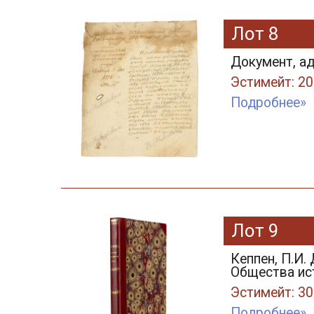
Лот 8
Документ, а
Эстимейт: 20
Подробнее»
Лот 9
Кеппен, П.И.
Общества ист
Эстимейт: 30
Подробнее»