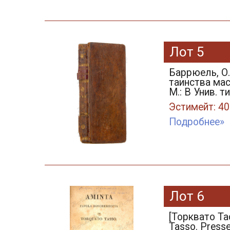
Лот 5
Баррюель, О
таинства мас
М.: В Унив. т
Эстимейт: 40
Подробнее»
Лот 6
[Торквато Та
Tasso. Presse