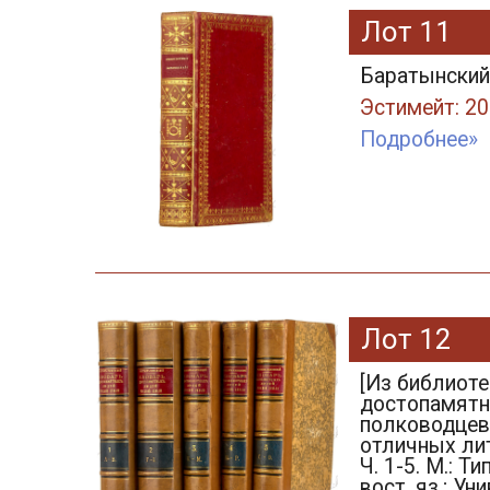
Лот 11
Баратынский, 
Эстимейт: 20
Подробнее»
Лот 12
[Из библиот
достопамятн
полководцев,
отличных лит
Ч. 1-5. М.: Т
вост. яз.; Уни