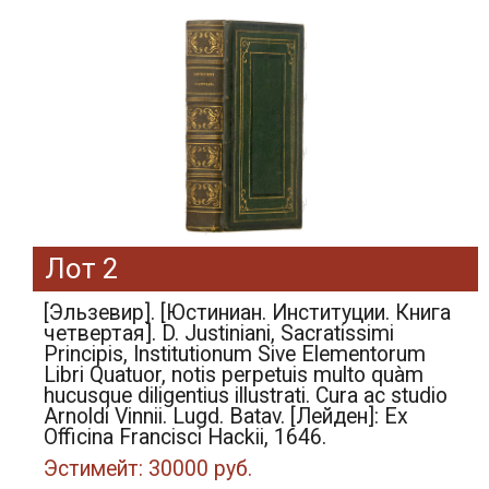
Лот 2
[Эльзевир]. [Юстиниан. Институции. Книга
четвертая]. D. Justiniani, Sacratissimi
Principis, Institutionum Sive Elementorum
Libri Quatuor, notis perpetuis multo quàm
hucusque diligentius illustrati. Cura ac studio
Arnoldi Vinnii. Lugd. Batav. [Лейден]: Ex
Officina Francisci Hackii, 1646.
Эстимейт: 30000 руб.