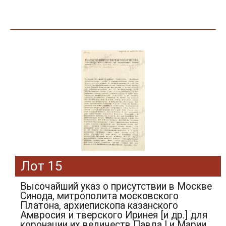
Лот 15
Высочайший указ о присутствии в Москве
Синода, митрополита московского
Платона, архиепископа казанского
Амвросия и тверского Иринея [и др.] для
коронации их величеств Павла I и Марии