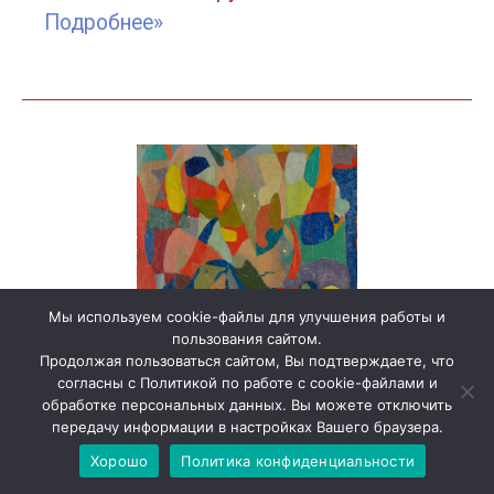
Подробнее»
Мы используем cookie-файлы для улучшения работы и
пользования сайтом.
Продолжая пользоваться сайтом, Вы подтверждаете, что
Лот 31
согласны с Политикой по работе с cookie-файлами и
обработке персональных данных. Вы можете отключить
Тюрин Павел Георгиевич (1939-2011).
передачу информации в настройках Вашего браузера.
Был хороший день. 1965 г. Картон, масло,
22×24,8 см.
Хорошо
Политика конфиденциальности
Эстимейт: 4000 руб.