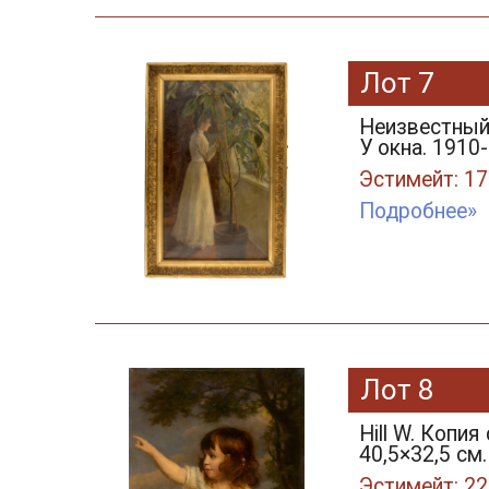
Лот 7
Неизвестный
У окна. 1910-
Эстимейт: 17
Подробнее»
Лот 8
Hill W. Копи
40,5×32,5 см.
Эстимейт: 22