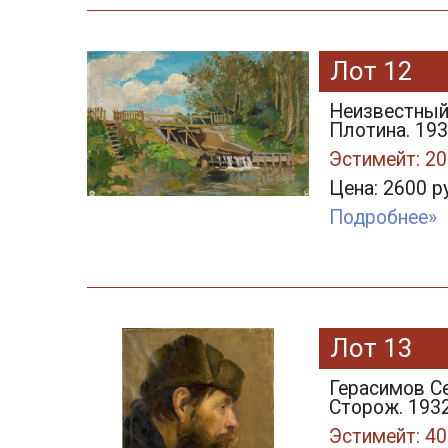
Лот 12
Неизвестный
Плотина. 1930
Эстимейт: 20
Цена: 2600 р
Подробнее»
Лот 13
Герасимов Се
Сторож. 1932
Эстимейт: 40