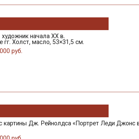
 художник начала XX в.
е гг. Холст, масло, 53×31,5 см.
000 руб.
я с картины Дж. Рейнолдса «Портрет Леди Джонс в 
000 руб.